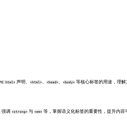
声明、
、
、
等核心标签的用途，理解文
PE html>
<html>
<head>
<body>
、强调
与
等，掌握语义化标签的重要性，提升内容可
<strong>
<em>