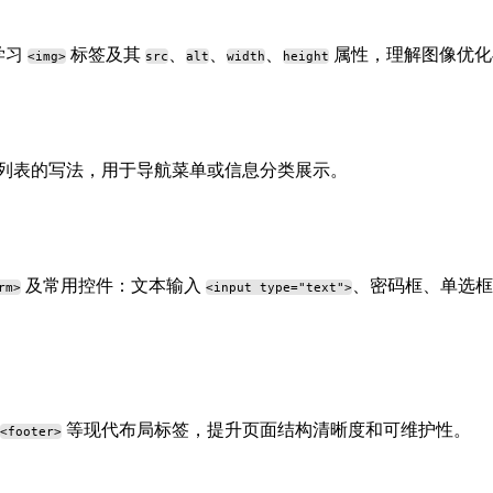
学习
标签及其
、
、
、
属性，理解图像优化
<img>
src
alt
width
height
列表的写法，用于导航菜单或信息分类展示。
及常用控件：文本输入
、密码框、单选
rm>
<input type="text">
等现代布局标签，提升页面结构清晰度和可维护性。
<footer>