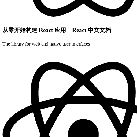
从零开始构建 React 应用 – React 中文文档
The library for web and native user interfaces